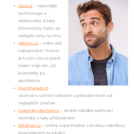
Alza.cz
– nejnovější
technologie a
elektronika, a taky
křovinořezy často za
nejlepší ceny na trhu
Allegro.cz
– máte rádi
nakupování? Potom
je to pro vás to pravé
místo! Mají vše, od
kosmetiky po
spotřebiče
Rucninaradi.cz
–
obchod s ručními nářadími a příslušenstvím od
nejlepších značek
Svarecky-obchod.cz
– široká nabídka svařovací
techniky a taky příslušenství
lidl-shop.cz
– online supermarket s širokou nabídkou
legendárních produktů