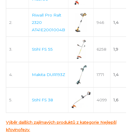
Riwall Pro Ralt
2.
2320
946
1,4
AT41E2001004B
3.
Stihl FS 55
6258
1,9
4.
Makita DUR193Z
1771
1,4
5.
Stihl FS 38
4099
1,6
Výběr dalších zajímavých produktů z kategorie Nejlepší
křovinořezy.