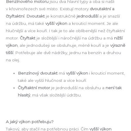
Benzínového motoru
jsou dva hlavní typy a oba si našli
v křovinořezech své místo. Existují motory
dvoutaktní a
čtyřtaktní
.
Dvoutakt
je konstrukčně
jednodušší
a je snazší
na údržbu, má také
vyšší výkon
a krouticí moment. Je ale
hlučnější a více kouří. I tak je to ale oblíbenější než čtyřtaktní
motor.
Čtyřtakt
je složitější i náročnější na údržbu a má
nižší
výkon
, ale jednodušeji se obsluhuje, méně kouří a je
výrazně
tišší
. Potřebuje ale dvě nádržky, jednu na benzín a druhou
na olej.
Benzínový dvoutakt
má
vyšší výkon
i krouticí moment,
také ale vyšší hlučnost a více kouří.
Čtyřtaktní motor
je jednodušší na obsluhu a
není tak
hlasitý
, má však složitější údržbu.
A jaký výkon potřebuju?
Takový, aby stačil na potřebnou práci. Čím
vyšší výkon