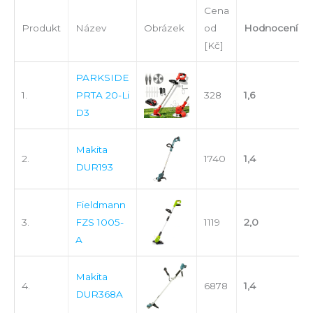
Cena
Produkt
Název
Obrázek
od
Hodnocení
[Kč]
PARKSIDE
1.
PRTA 20-Li
328
1,6
D3
Makita
2.
1740
1,4
DUR193
Fieldmann
3.
FZS 1005-
1119
2,0
A
Makita
4.
6878
1,4
DUR368A