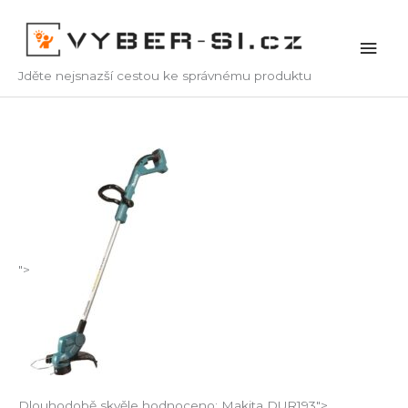
Přeskočit
na
Hlav
obsah
Jděte nejsnazší cestou ke správnému produktu
men
">
Dlouhodobě skvěle hodnoceno: Makita DUR193">