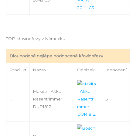
TOP křovinořezy v Německu
Dlouhodobě nejlépe hodnocené křovinořezy
Produkt
Název
Obrázek
Hodnocení
Makita - Akku-
1.
Rasentrimmer
1,3
DUR181Z