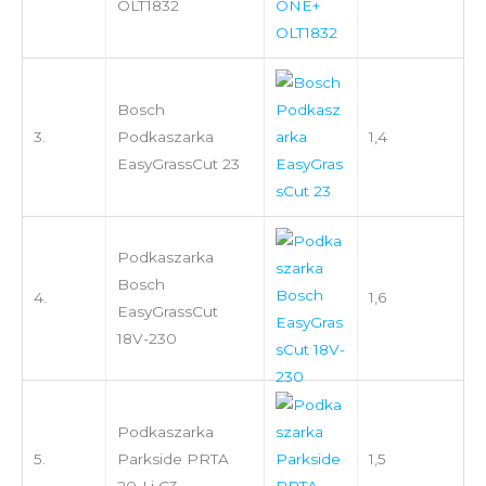
OLT1832
Bosch
3.
Podkaszarka
1,4
EasyGrassCut 23
Podkaszarka
Bosch
4.
1,6
EasyGrassCut
18V-230
Podkaszarka
5.
Parkside PRTA
1,5
20-Li C3