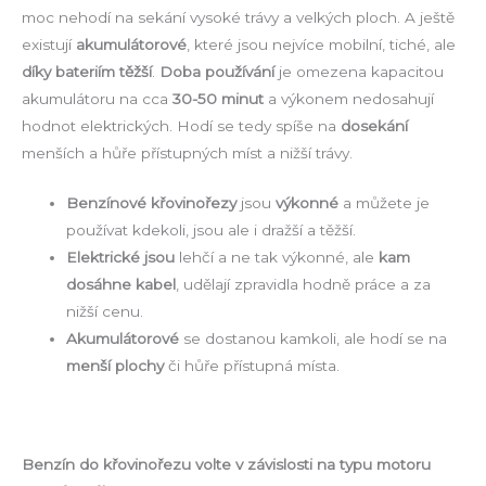
moc nehodí na sekání vysoké trávy a velkých ploch. A ještě
existují
akumulátorové
, které jsou nejvíce mobilní, tiché, ale
díky bateriím těžší
.
Doba používání
je omezena kapacitou
akumulátoru na cca
30-50 minut
a výkonem nedosahují
hodnot elektrických. Hodí se tedy spíše na
dosekání
menších a hůře přístupných míst a nižší trávy.
Benzínové křovinořezy
jsou
výkonné
a můžete je
používat kdekoli, jsou ale i dražší a těžší.
Elektrické jsou
lehčí a ne tak výkonné, ale
kam
dosáhne kabel
, udělají zpravidla hodně práce a za
nižší cenu.
Akumulátorové
se dostanou kamkoli, ale hodí se na
menší plochy
či hůře přístupná místa.
Benzín do křovinořezu volte v závislosti na typu motoru