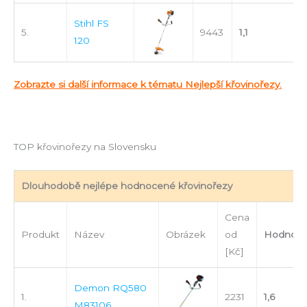
Stihl FS
5.
9443
1,1
120
Zobrazte si další informace k tématu Nejlepší křovinořezy.
TOP křovinořezy na Slovensku
Dlouhodobě nejlépe hodnocené křovinořezy
Cena
Produkt
Název
Obrázek
od
Hodnoce
[Kč]
Demon RQ580
1.
2231
1,6
M83106