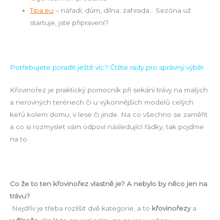
Tipa.eu
– nářadí, dům, dílna, zahrada… Sezóna už
startuje, jste připravení?
Potřebujete poradit ještě víc? Čtěte rady pro správný výběr
Křovinořez je praktický pomocník při sekání trávy na malých
a nerovných terénech či u výkonnějších modelů celých
keřů kolem domu, v lese či jinde. Na co všechno se zaměřit
a co si rozmyslet vám odpoví následující řádky, tak pojďme
na to.
Co že to ten křovinořez vlastně je? A nebylo by něco jen na
trávu?
Nejdřív je třeba rozlišit dvě kategorie, a to
křovinořezy
a