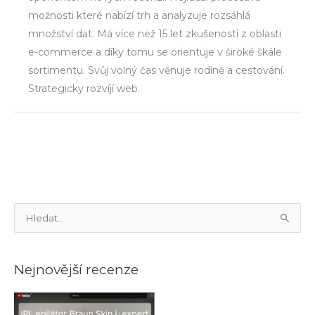
možnosti které nabízí trh a analyzuje rozsáhlá
množství dat. Má více než 15 let zkušeností z oblasti
e-commerce a díky tomu se orientuje v široké škále
sortimentu. Svůj volný čas věnuje rodině a cestování.
Strategicky rozvíjí web.
V
y
h
Nejnovější recenze
l
e
d