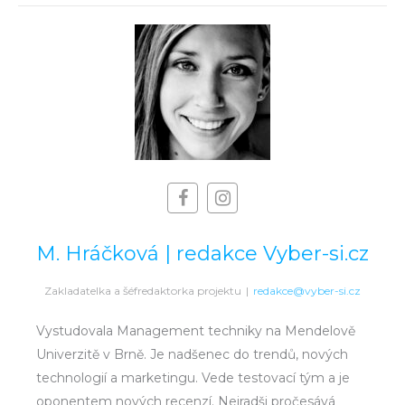
M. Hráčková | redakce Vyber-si.cz
Zakladatelka a šéfredaktorka projektu
|
redakce@vyber-si.cz
Vystudovala Management techniky na Mendelově
Univerzitě v Brně. Je nadšenec do trendů, nových
technologií a marketingu. Vede testovací tým a je
oponentem nových recenzí. Nejradši pročesává