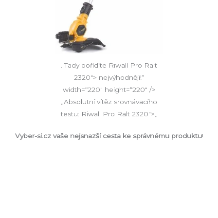
. Tady pořídíte Riwall Pro Ralt
2320″> nejvýhodněji!“
width=“220″ height=“220″ />
„Absolutní vítěz srovnávacího
testu: Riwall Pro Ralt 2320″>„
Vyber-si.cz vaše nejsnazší cesta ke správnému produktu
!