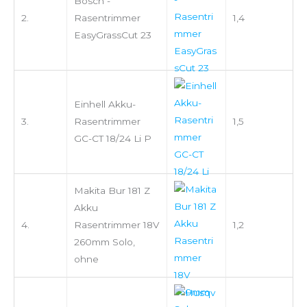
Bosch -
2.
Rasentrimmer
1,4
EasyGrassCut 23
Einhell Akku-
3.
Rasentrimmer
1,5
GC-CT 18/24 Li P
Makita Bur 181 Z
Akku
4.
Rasentrimmer 18V
1,2
260mm Solo,
ohne