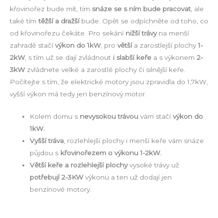
křovinořez bude mít, tím
snáze se s ním bude pracovat
, ale
také tím
těžší a dražší
bude. Opět se odpíchněte od toho, co
od křovinořezu čekáte. Pro sekání
nižší trávy
na menší
zahradě stačí
výkon do 1kW
, pro
větší
a zarostlejší plochy
1-
2kW
, s tím už se dají zvládnout
i slabší keře
a s výkonem
2-
3kW
zvládnete velké a zarostlé plochy či silnější keře.
Počítejte s tím, že elektrické motory jsou zpravidla do 1,7kW,
vyšší výkon má tedy jen benzínový motor.
Kolem domu s
nevysokou trávou
vám stačí
výkon do
1kW.
Vyšší tráva
, rozlehlejší plochy i menší keře vám snáze
půjdou s
křovinořezem o výkonu 1-2kW.
Větší keře a rozlehlejší plochy
vysoké trávy už
potřebují 2-3KW
výkonu a ten už dodají jen
benzínové motory.