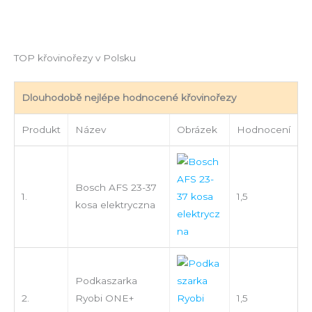
TOP křovinořezy v Polsku
Dlouhodobě nejlépe hodnocené křovinořezy
Produkt
Název
Obrázek
Hodnocení
Bosch AFS 23-37
1.
1,5
kosa elektryczna
Podkaszarka
2.
Ryobi ONE+
1,5