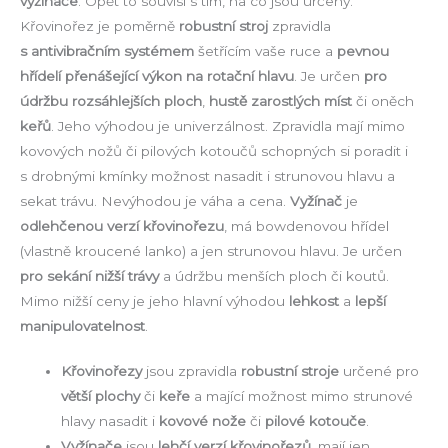
vyžínače
. Opět to souvisí s tím, na co jsou určeny.
Křovinořez je poměrně
robustní stroj
zpravidla
s antivibračním systémem
šetřícím vaše ruce a
pevnou
hřídelí přenášející výkon na rotační hlavu
. Je určen
pro
údržbu rozsáhlejších ploch
,
hustě zarostlých míst
či oněch
keřů
. Jeho výhodou je univerzálnost. Zpravidla mají mimo
kovových nožů či pilových kotoučů schopných si poradit i
s drobnými kmínky možnost nasadit i strunovou hlavu a
sekat trávu. Nevýhodou je váha a cena.
Vyžínač
je
odlehčenou verzí křovinořezu
, má bowdenovou hřídel
(vlastně kroucené lanko) a jen strunovou hlavu. Je určen
pro sekání nižší trávy
a údržbu menších ploch či koutů.
Mimo nižší ceny je jeho hlavní výhodou
lehkost
a
lepší
manipulovatelnost
.
Křovinořezy
jsou zpravidla
robustní stroje
určené pro
větší plochy
či
keře
a mající možnost mimo strunové
hlavy nasadit i
kovové nože
či
pilové kotouče
.
Vyžínače
jsou
lehčí verzí křovinořezů
, mají jen