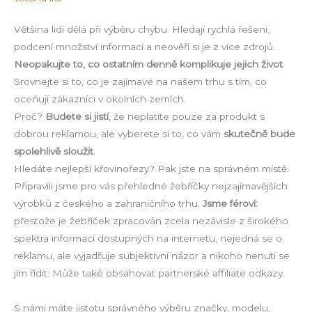
Většina lidí dělá při výběru chybu. Hledají rychlá řešení,
podcení množství informací a neověří si je z více zdrojů.
Neopakujte to, co ostatním denně komplikuje jejich život
.
Srovnejte si to, co je zajímavé na našem trhu s tím, co
oceňují zákazníci v okolních zemích.
Proč?
Budete si jistí
, že neplatíte pouze za produkt s
dobrou reklamou, ale vyberete si to, co vám
skutečně bude
spolehlivě sloužit
.
Hledáte nejlepší křovinořezy? Pak jste na správném místě.
Připravili jsme pro vás přehledné žebříčky nejzajímavějších
výrobků z českého a zahraničního trhu.
Jsme féroví:
přestože je žebříček zpracován zcela nezávisle z širokého
spektra informací dostupných na internetu, nejedná se o
reklamu, ale vyjadřuje subjektivní názor a nikoho nenutí se
jím řídit. Může také obsahovat partnerské affiliate odkazy.
S námi máte jistotu správného výběru značky, modelu,