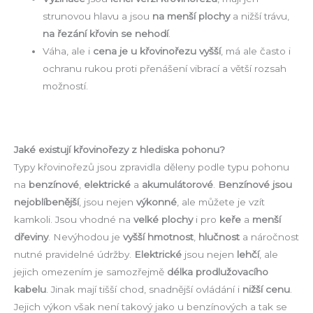
strunovou hlavu a jsou
na menší plochy
a nižší trávu,
na řezání křovin se nehodí
.
Váha, ale i
cena je u křovinořezu vyšší
, má ale často i
ochranu rukou proti přenášení vibrací a větší rozsah
možností.
Jaké existují křovinořezy z hlediska pohonu?
Typy křovinořezů jsou zpravidla děleny podle typu pohonu
na
benzínové
,
elektrické
a
akumulátorové
.
Benzínové jsou
nejoblíbenější
, jsou nejen
výkonné
, ale můžete je vzít
kamkoli. Jsou vhodné na
velké plochy
i pro
keře
a
menší
dřeviny
. Nevýhodou je
vyšší hmotnost
,
hlučnost
a náročnost
nutné pravidelné údržby.
Elektrické
jsou nejen
lehčí
, ale
jejich omezením je samozřejmě
délka prodlužovacího
kabelu
. Jinak mají tišší chod, snadnější ovládání i
nižší cenu
.
Jejich výkon však není takový jako u benzínových a tak se