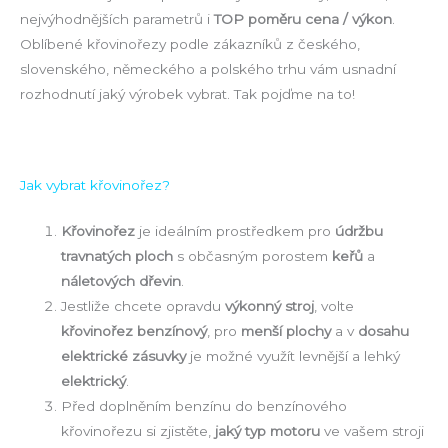
nejvýhodnějších parametrů i
TOP poměru cena / výkon
.
Oblíbené křovinořezy podle zákazníků z českého,
slovenského, německého a polského trhu vám usnadní
rozhodnutí jaký výrobek vybrat. Tak pojďme na to!
Jak vybrat křovinořez?
Křovinořez
je ideálním prostředkem pro
údržbu
travnatých ploch
s občasným porostem
keřů
a
náletových dřevin
.
Jestliže chcete opravdu
výkonný stroj
, volte
křovinořez benzínový
, pro
menší plochy
a v
dosahu
elektrické zásuvky
je možné využít levnější a lehký
elektrický
.
Před doplněním benzínu do benzínového
křovinořezu si zjistěte,
jaký typ motoru
ve vašem stroji