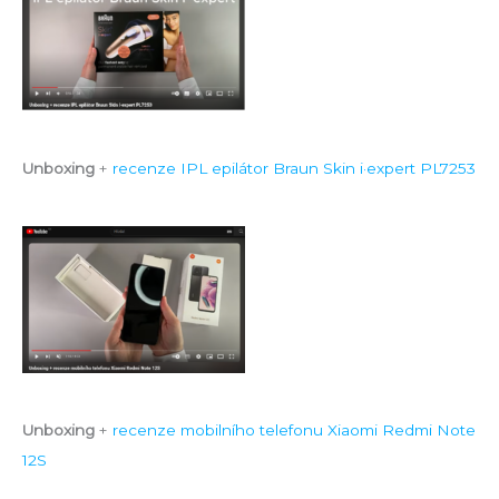
a
t
p
r
o
:
Unboxing
+
recenze IPL epilátor Braun Skin i·expert PL7253
Unboxing
+
recenze mobilního telefonu Xiaomi Redmi Note
12S