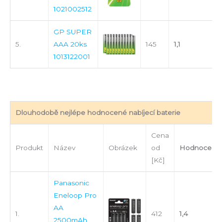
1021002512
GP SUPER
5.
AAA 20ks
145
1,1
1013122001
Dlouhodobě nejlépe hodnocené nabíjecí baterie
Cena
Produkt
Název
Obrázek
od
Hodnocení
[Kč]
Panasonic
Eneloop Pro
AA
1.
412
1,4
2500mAh