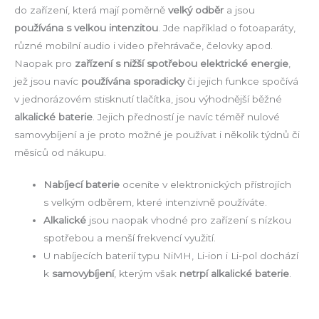
do zařízení, která mají poměrně
velký odběr
a jsou
používána s velkou intenzitou
. Jde například o fotoaparáty,
různé mobilní audio i video přehrávače, čelovky apod.
Naopak pro
zařízení s nižší spotřebou elektrické energie
,
jež jsou navíc
používána sporadicky
či jejich funkce spočívá
v jednorázovém stisknutí tlačítka, jsou výhodnější běžné
alkalické baterie
. Jejich předností je navíc téměř nulové
samovybíjení a je proto možné je používat i několik týdnů či
měsíců od nákupu.
Nabíjecí baterie
oceníte v elektronických přístrojích
s velkým odběrem, které intenzivně používáte.
Alkalické
jsou naopak vhodné pro zařízení s nízkou
spotřebou a menší frekvencí využití.
U nabíjecích baterií typu NiMH, Li-ion i Li-pol dochází
k
samovybíjení
, kterým však
netrpí alkalické baterie
.