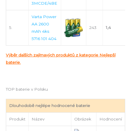
3MCDE/4BE
Varta Power
AA 2600
5.
243
1,4
mAh 4ks
5716 101 404
Výběr dalších zajímavých produktů z kategorie Nejlepší
baterie.
TOP baterie v Polsku
Dlouhodobě nejlépe hodnocené baterie
Produkt
Název
Obrázek
Hodnocení