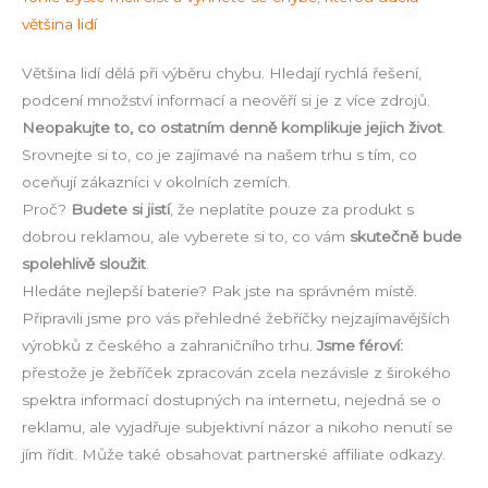
většina lidí
Většina lidí dělá při výběru chybu. Hledají rychlá řešení,
podcení množství informací a neověří si je z více zdrojů.
Neopakujte to, co ostatním denně komplikuje jejich život
.
Srovnejte si to, co je zajímavé na našem trhu s tím, co
oceňují zákazníci v okolních zemích.
Proč?
Budete si jistí
, že neplatíte pouze za produkt s
dobrou reklamou, ale vyberete si to, co vám
skutečně bude
spolehlivě sloužit
.
Hledáte nejlepší baterie? Pak jste na správném místě.
Připravili jsme pro vás přehledné žebříčky nejzajímavějších
výrobků z českého a zahraničního trhu.
Jsme féroví:
přestože je žebříček zpracován zcela nezávisle z širokého
spektra informací dostupných na internetu, nejedná se o
reklamu, ale vyjadřuje subjektivní názor a nikoho nenutí se
jím řídit. Může také obsahovat partnerské affiliate odkazy.