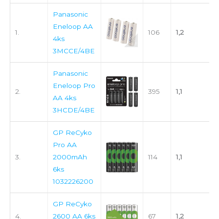
Panasonic
Eneloop AA
1.
106
1,2
4ks
3MCCE/4BE
Panasonic
Eneloop Pro
2.
395
1,1
AA 4ks
3HCDE/4BE
GP ReCyko
Pro AA
3.
2000mAh
114
1,1
6ks
1032226200
GP ReCyko
4.
2600 AA 6ks
67
1,2