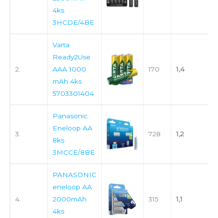
4ks
3HCDE/4BE
Varta
Ready2Use
2.
AAA 1000
170
1,4
mAh 4ks
5703301404
Panasonic
Eneloop AA
3.
728
1,2
8ks
3MCCE/8BE
PANASONIC
eneloop AA
4.
2000mAh
315
1,1
4ks