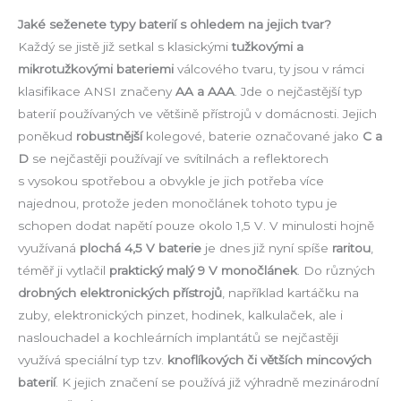
Jaké seženete typy baterií s ohledem na jejich tvar?
Každý se jistě již setkal s klasickými
tužkovými a
mikrotužkovými bateriemi
válcového tvaru, ty jsou v rámci
klasifikace ANSI značeny
AA a AAA
. Jde o nejčastější typ
baterií používaných ve většině přístrojů v domácnosti. Jejich
poněkud
robustnější
kolegové, baterie označované jako
C a
D
se nejčastěji používají ve svítilnách a reflektorech
s vysokou spotřebou a obvykle je jich potřeba více
najednou, protože jeden monočlánek tohoto typu je
schopen dodat napětí pouze okolo 1,5 V. V minulosti hojně
využívaná
plochá 4,5 V baterie
je dnes již nyní spíše
raritou
,
téměř ji vytlačil
praktický malý 9 V monočlánek
. Do různých
drobných elektronických přístrojů
, například kartáčku na
zuby, elektronických pinzet, hodinek, kalkulaček, ale i
naslouchadel a kochleárních implantátů se nejčastěji
využívá speciální typ tzv.
knoflíkových či větších mincových
baterií
. K jejich značení se používá již výhradně mezinárodní