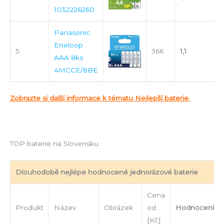
1032226260
Panasonic
Eneloop
5.
366
1,1
AAA 8ks
4MCCE/8BE
Zobrazte si další informace k tématu Nejlepší baterie.
TOP baterie na Slovensku
Dlouhodobě nejlépe hodnocené jednorázové baterie
Cena
Produkt
Název
Obrázek
od
Hodnocení
[Kč]