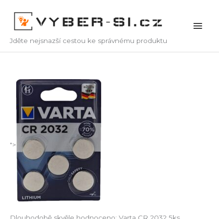
Přeskočit
na
Hlav
obsah
Jděte nejsnazší cestou ke správnému produktu
men
">
Dlouhodobě skvěle hodnoceno: Varta CR 2032 5ks