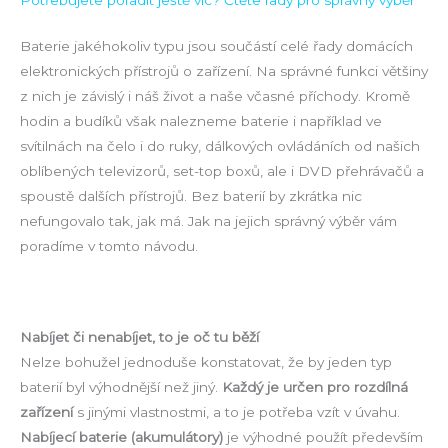
Potřebujete poradit ještě víc? Čtěte rady pro správný výběr
Baterie jakéhokoliv typu jsou součástí celé řady domácích
elektronických přístrojů o zařízení. Na správné funkci většiny
z nich je závislý i náš život a naše včasné příchody. Kromě
hodin a budíků však nalezneme baterie i například ve
svítilnách na čelo i do ruky, dálkových ovládáních od našich
oblíbených televizorů, set-top boxů, ale i DVD přehrávačů a
spoustě dalších přístrojů. Bez baterií by zkrátka nic
nefungovalo tak, jak má. Jak na jejich správný výběr vám
poradíme v tomto návodu.
Nabíjet či nenabíjet, to je oč tu běží
Nelze bohužel jednoduše konstatovat, že by jeden typ
baterií byl výhodnější než jiný.
Každý je určen pro rozdílná
zařízení
s jinými vlastnostmi, a to je potřeba vzít v úvahu.
Nabíjecí baterie (akumulátory)
je výhodné použít především