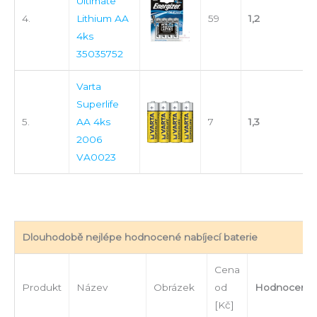
Ultimate
4.
Lithium AA
59
1,2
4ks
35035752
Varta
Superlife
5.
AA 4ks
7
1,3
2006
VA0023
Dlouhodobě nejlépe hodnocené nabíjecí baterie
Cena
Produkt
Název
Obrázek
od
Hodnocení
[Kč]