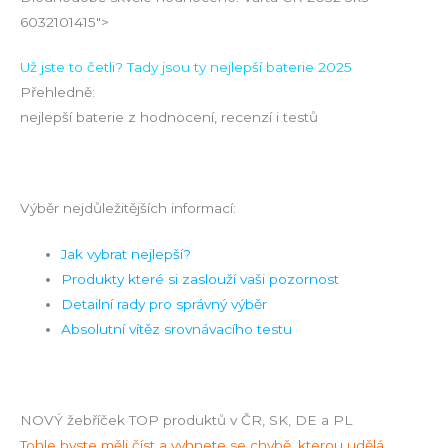
6032101415">
Už jste to četli? Tady jsou ty nejlepší baterie 2025
Přehledně:
nejlepší baterie z hodnocení, recenzí i testů
Výběr nejdůležitějších informací:
Jak vybrat nejlepší?
Produkty které si zaslouží vaši pozornost
Detailní rady pro správný výběr
Absolutní vítěz srovnávacího testu
NOVÝ žebříček TOP produktů v ČR, SK, DE a PL
Tohle byste měli číst a vyhnete se chybě, kterou udělá