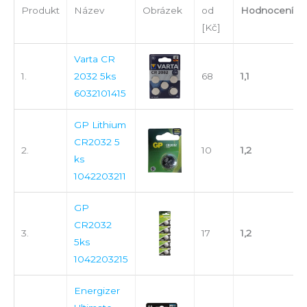
Produkt
Název
Obrázek
od
Hodnocení
[Kč]
Varta CR
1.
2032 5ks
68
1,1
6032101415
GP Lithium
CR2032 5
2.
10
1,2
ks
1042203211
GP
CR2032
3.
17
1,2
5ks
1042203215
Energizer