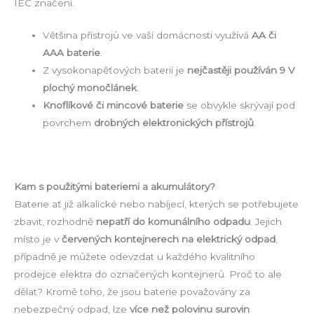
IEC značení.
Většina přístrojů ve vaší domácnosti využívá
AA či
AAA baterie
.
Z vysokonapěťových baterií je
nejčastěji používán 9 V
plochý monočlánek
.
Knoflíkové či mincové baterie
se obvykle skrývají pod
povrchem
drobných elektronických přístrojů
.
Kam s použitými bateriemi a akumulátory?
Baterie ať již alkalické nebo nabíjecí, kterých se potřebujete
zbavit, rozhodně
nepatří do komunálního odpadu
. Jejich
místo je v
červených kontejnerech na elektrický odpad
,
případně je můžete odevzdat u každého kvalitního
prodejce elektra do označených kontejnerů. Proč to ale
dělat? Kromě toho, že jsou baterie považovány za
nebezpečný odpad, lze
více než polovinu surovin