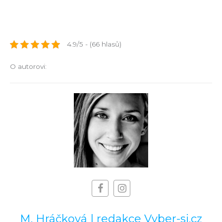
4.9/5 - (66 hlasů)
O autorovi:
M. Hráčková | redakce Vyber-si.cz