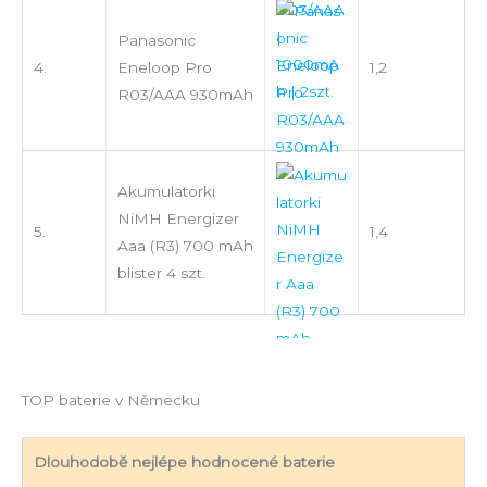
Panasonic
4.
Eneloop Pro
1,2
R03/AAA 930mAh
Akumulatorki
NiMH Energizer
5.
1,4
Aaa (R3) 700 mAh
blister 4 szt.
TOP baterie v Německu
Dlouhodobě nejlépe hodnocené baterie