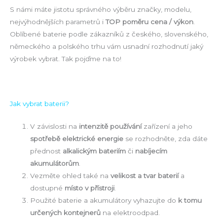
S námi máte jistotu správného výběru značky, modelu,
nejvýhodnějších parametrů i
TOP poměru cena / výkon
.
Oblíbené baterie podle zákazníků z českého, slovenského,
německého a polského trhu vám usnadní rozhodnutí jaký
výrobek vybrat. Tak pojďme na to!
Jak vybrat baterii?
V závislosti na
intenzitě používání
zařízení a jeho
spotřebě elektrické energie
se rozhodněte, zda dáte
přednost
alkalickým bateriím
či
nabíjecím
akumulátorům
.
Vezměte ohled také na
velikost a tvar baterií
a
dostupné
místo v přístroji
.
Použité baterie a akumulátory vyhazujte do
k tomu
určených kontejnerů
na elektroodpad.