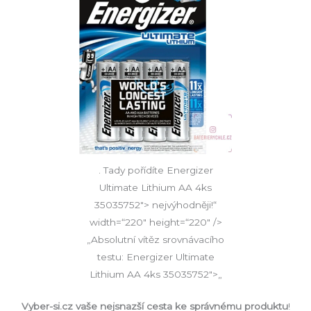
. Tady pořídíte Energizer
Ultimate Lithium AA 4ks
35035752″> nejvýhodněji!“
width=“220″ height=“220″ />
„Absolutní vítěz srovnávacího
testu: Energizer Ultimate
Lithium AA 4ks 35035752″>„
Vyber-si.cz vaše nejsnazší cesta ke správnému produktu
!