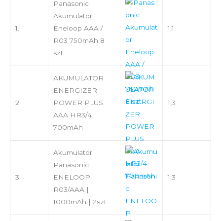
Panasonic
Akumulator
1.
Eneloop AAA /
1,1
R03 750mAh 8
szt.
AKUMULATOR
ENERGIZER
2.
POWER PLUS
1,3
AAA HR3/4
700mAh
Akumulator
Panasonic
3.
ENELOOP
1,3
R03/AAA |
1000mAh | 2szt.