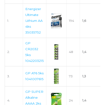
Energizer
Ultimate
1.
Lithium AA
194
1,6
4ks
35035752
GP
CR2032
2.
48
1,4
5ks
1042203215
GP A76 5ks
3.
73
1,3
1041007615
GP SUPER
Alkaline
4.
24
1,4
AAAA 2ks